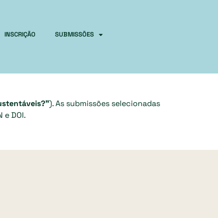
INSCRIÇÃO
SUBMISSÕES
ustentáveis?”
). As submissões selecionadas
 e DOI.