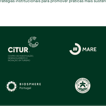
atégias institucionais para promover práticas mais susten