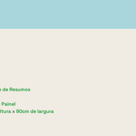
e de Resumos
 Painel
ltura
x
90cm de largura