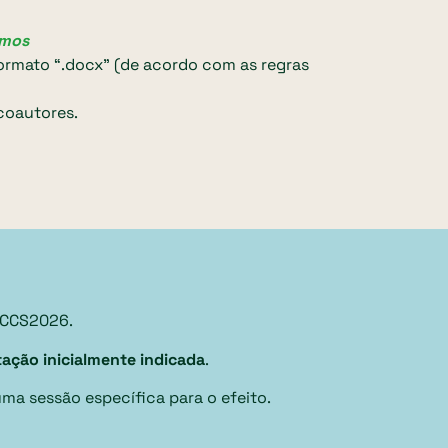
umos
formato “.docx” (de acordo com as regras
 coautores.
a CCS2026.
ação inicialmente indicada
.
ma sessão específica para o efeito.