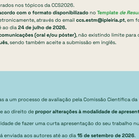
drados nos tópicos da CCS2026.
cordo com o formato disponibilizado
no
Template
de Res
etronicamente, através do email
ccs.estm@ipleiria.pt
, em 
é ao dia
24 de julho de 2026.
comunicações (oral e/ou póster)
, não existindo limite para
guês
, sendo também aceite a submissão em inglês.
as a um processo de avaliação pela Comissão Científica d
e ao direito de
propor alterações à modalidade de apresent
ilidade de fazer uma curta apresentação do seu trabalho nu
á enviada aos autores até ao dia
15 de setembro de 2026
.